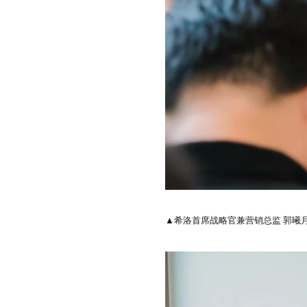
▲希洛首席战略官兼营销总监 郭曦