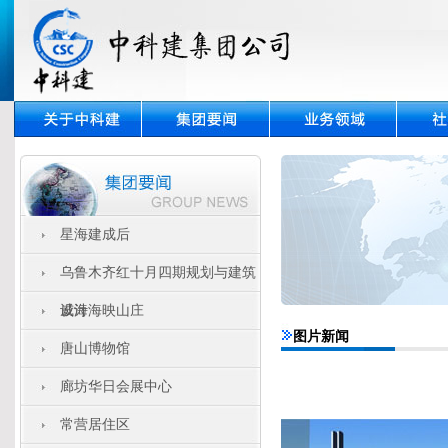
星海建成后
乌鲁木齐红十月四期规划与建筑
设计
威海海映山庄
图片新闻
唐山博物馆
廊坊华日会展中心
常营居住区